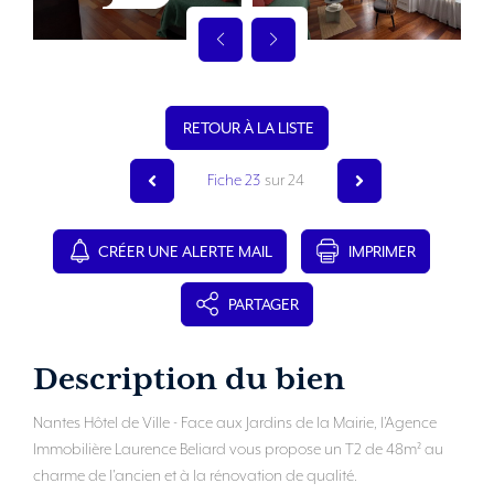
RETOUR À LA LISTE
Fiche 23
sur 24
CRÉER UNE ALERTE MAIL
IMPRIMER
PARTAGER
Description du bien
Nantes Hôtel de Ville - Face aux Jardins de la Mairie, l'Agence
Immobilière Laurence Beliard vous propose un T2 de 48m² au
charme de l'ancien et à la rénovation de qualité.