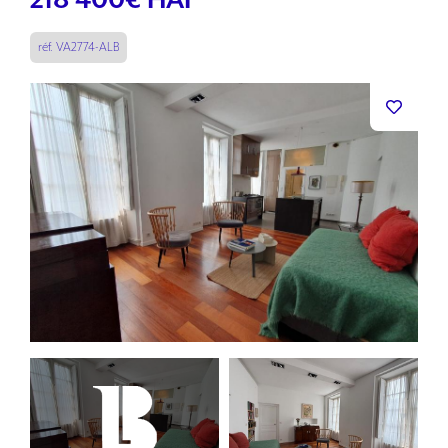
218 400
€ HAI
réf. VA2774-ALB