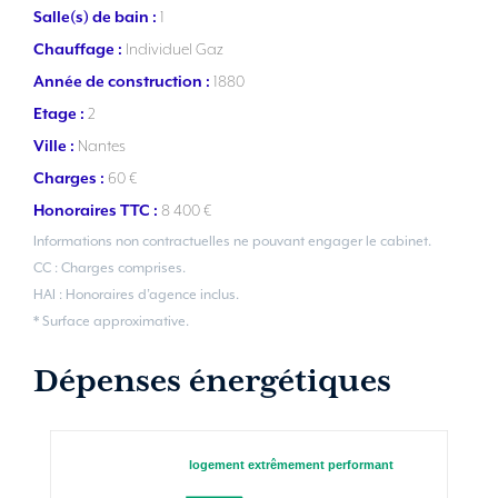
Salle(s) de bain :
1
Chauffage :
Individuel Gaz
Année de construction :
1880
Etage :
2
Ville :
Nantes
Charges :
60 €
Honoraires TTC :
8 400 €
Informations non contractuelles ne pouvant engager le cabinet.
CC : Charges comprises.
HAI : Honoraires d’agence inclus.
* Surface approximative.
Dépenses énergétiques
logement extrêmement performant