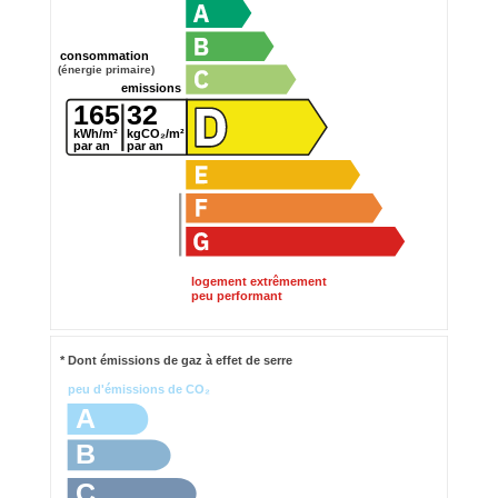
consommation
(énergie primaire)
emissions
165
32
kWh/m²
kgCO₂/m²
par an
par an
logement extrêmement
peu performant
* Dont émissions de gaz à effet de serre
peu d'émissions de CO₂
A
B
C