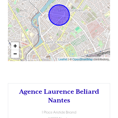
+
−
Leaflet
| ©
OpenStreetMap
contributors
Agence Laurence Beliard
Nantes
1 Place Aristide Briand