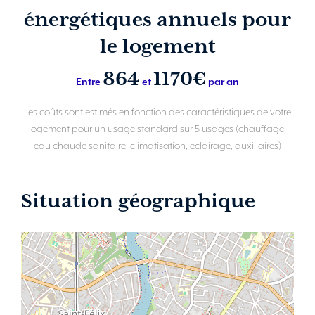
énergétiques annuels pour
le logement
864
1170€
Entre
et
par an
Les coûts sont estimés en fonction des caractéristiques de votre
logement pour un usage standard sur 5 usages (chauffage,
eau chaude sanitaire, climatisation, éclairage, auxiliaires)
Situation géographique