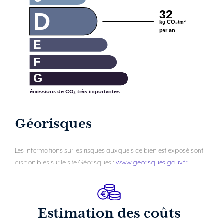
32
D
kg CO₂/m²
par an
E
F
G
émissions de CO₂ très importantes
Géorisques
Les informations sur les risques auxquels ce bien est exposé sont
disponibles sur le site Géorisques :
www.georisques.gouv.fr
Estimation des coûts