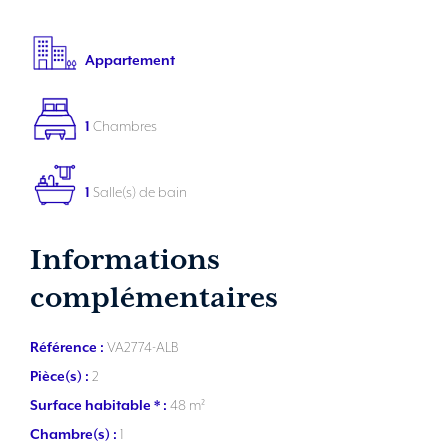
Appartement
1
Chambres
1
Salle(s) de bain
Informations
complémentaires
Référence :
VA2774-ALB
Pièce(s) :
2
Surface habitable * :
48 m²
Chambre(s) :
1