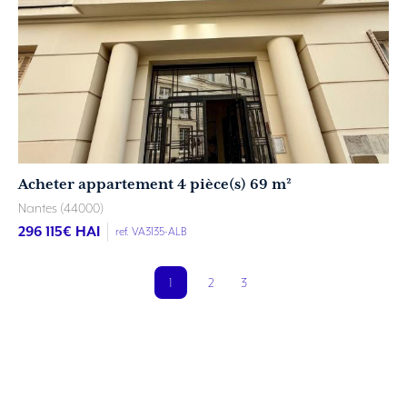
Acheter appartement 4 pièce(s) 69 m²
Nantes (44000)
296 115
€ HAI
ref. VA3135-ALB
1
2
3