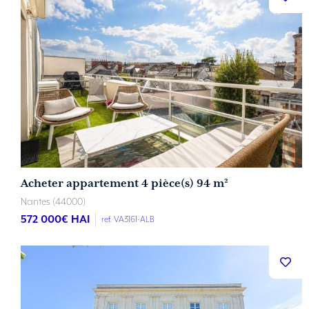
Acheter appartement 4 pièce(s) 94 m²
Nantes (44000)
572 000
€ HAI
ref. VA3161-ALB