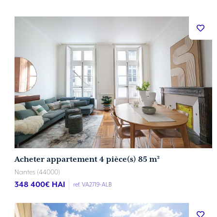
Acheter appartement 4 pièce(s) 85 m²
Nantes (44000)
348 400
€ HAI
ref. VA2719-ALB