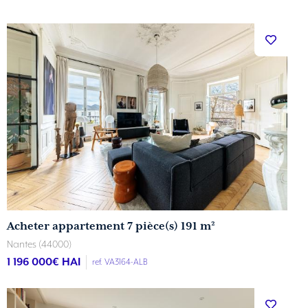
Acheter appartement 7 pièce(s) 191 m²
Nantes (44000)
1 196 000
€ HAI
ref. VA3164-ALB