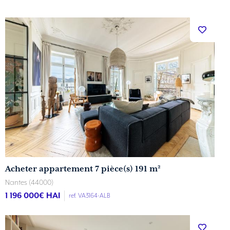
Acheter appartement 7 pièce(s) 191 m²
Nantes (44000)
1 196 000
€ HAI
ref. VA3164-ALB