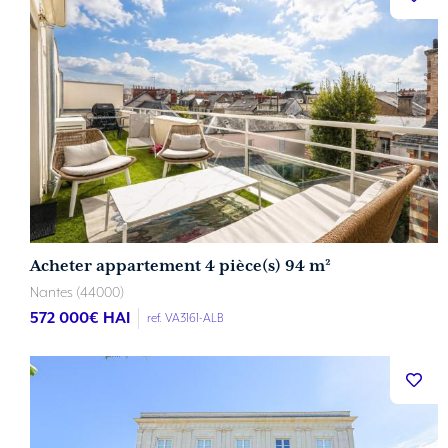
Acheter appartement 4 pièce(s) 94 m²
Nantes (44000)
572 000
€ HAI
ref. VA3161-ALB