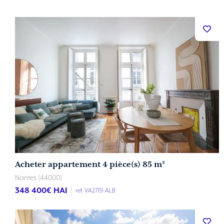
Acheter appartement 4 pièce(s) 85 m²
Nantes (44000)
348 400
€ HAI
ref. VA2719-ALB