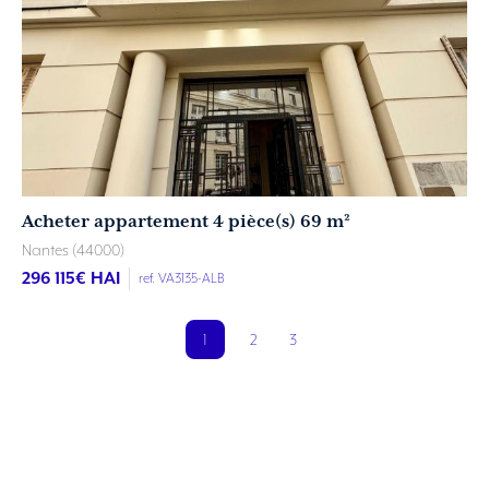
Acheter appartement 4 pièce(s) 69 m²
Nantes (44000)
296 115
€ HAI
ref. VA3135-ALB
1
2
3