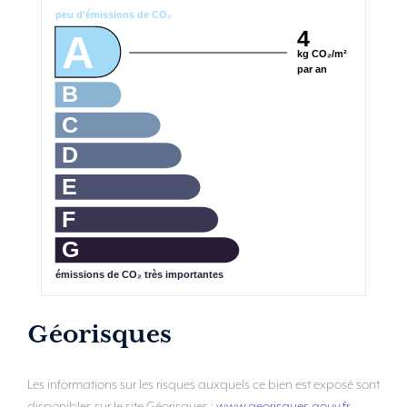
peu d'émissions de CO₂
4
A
kg CO₂/m²
par an
B
C
D
E
F
G
émissions de CO₂ très importantes
Géorisques
Les informations sur les risques auxquels ce bien est exposé sont
disponibles sur le site Géorisques :
www.georisques.gouv.fr