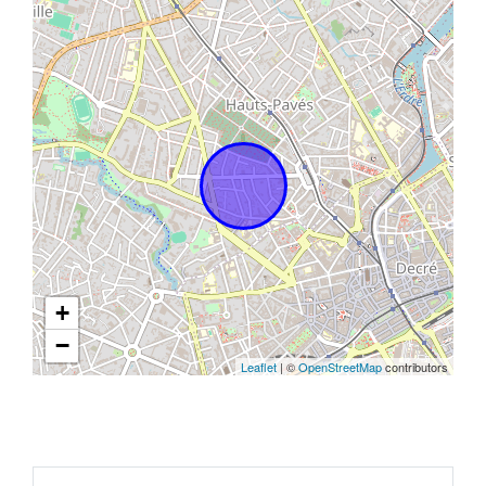
+
−
Leaflet
| ©
OpenStreetMap
contributors