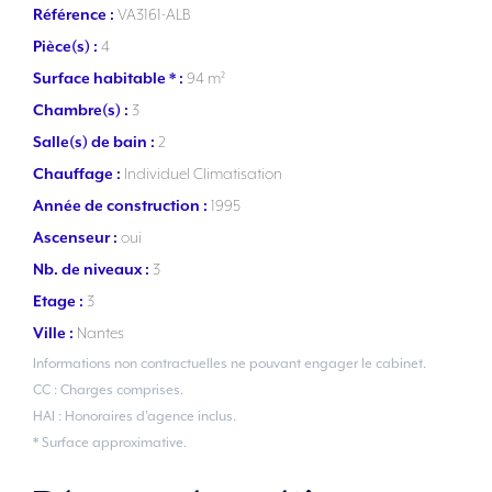
Référence :
VA3161-ALB
Pièce(s) :
4
Surface habitable * :
94 m²
Chambre(s) :
3
Salle(s) de bain :
2
Chauffage :
Individuel Climatisation
Année de construction :
1995
Ascenseur :
oui
Nb. de niveaux :
3
Etage :
3
Ville :
Nantes
Informations non contractuelles ne pouvant engager le cabinet.
CC : Charges comprises.
HAI : Honoraires d’agence inclus.
* Surface approximative.