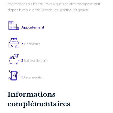
informations sur les risques auxquels ce bien est exposé sont
disponibles sur le site Géorisques : georisques.gouv.fr.
Appartement
3
Chambres
2
Salle(s) de bain
1
Ascenseur(s)
Informations
complémentaires