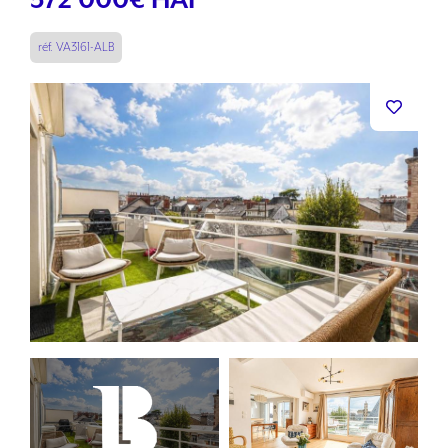
572 000
€ HAI
réf. VA3161-ALB