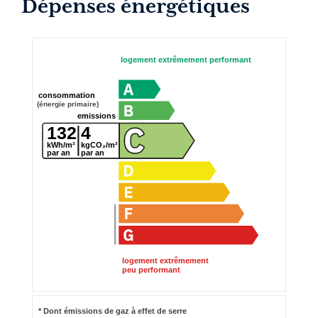
Dépenses énergétiques
logement extrêmement performant
consommation
(énergie primaire)
emissions
132
4
kWh/m²
kgCO₂/m²
par an
par an
logement extrêmement
peu performant
* Dont émissions de gaz à effet de serre