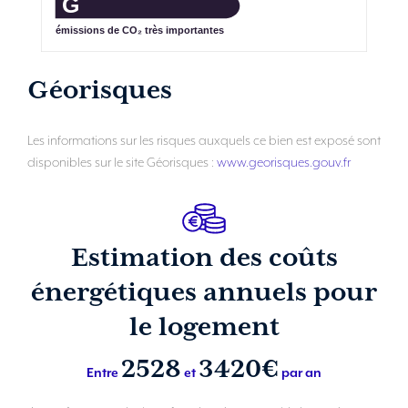
G
émissions de CO₂ très importantes
Géorisques
Les informations sur les risques auxquels ce bien est exposé sont
disponibles sur le site Géorisques :
www.georisques.gouv.fr
Estimation des coûts
énergétiques annuels pour
le logement
2528
3420€
Entre
et
par an