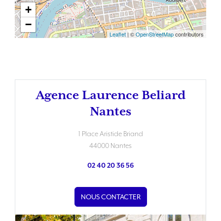
+
−
Leaflet
| ©
OpenStreetMap
contributors
Agence Laurence Beliard
Nantes
1 Place Aristide Briand
44000 Nantes
02 40 20 36 56
NOUS CONTACTER