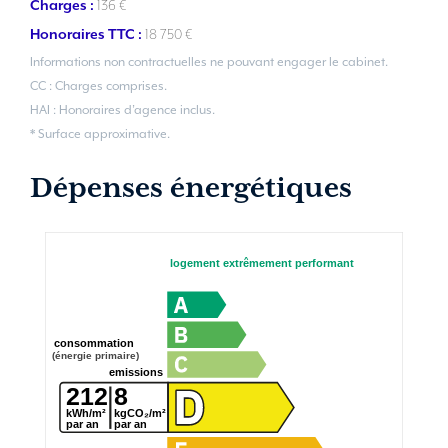
Charges :
136 €
Honoraires TTC :
18 750 €
Informations non contractuelles ne pouvant engager le cabinet.
CC : Charges comprises.
HAI : Honoraires d’agence inclus.
* Surface approximative.
Dépenses énergétiques
logement extrêmement performant
consommation
(énergie primaire)
emissions
212
8
kWh/m²
kgCO₂/m²
par an
par an