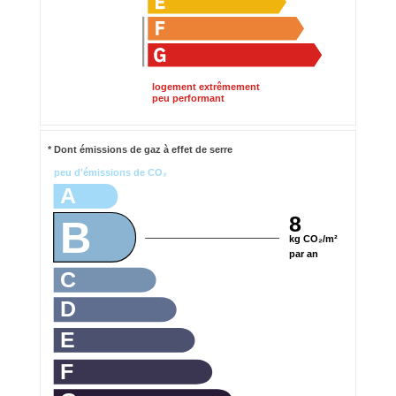
logement extrêmement
peu performant
* Dont émissions de gaz à effet de serre
peu d'émissions de CO₂
A
8
B
kg CO₂/m²
par an
C
D
E
F