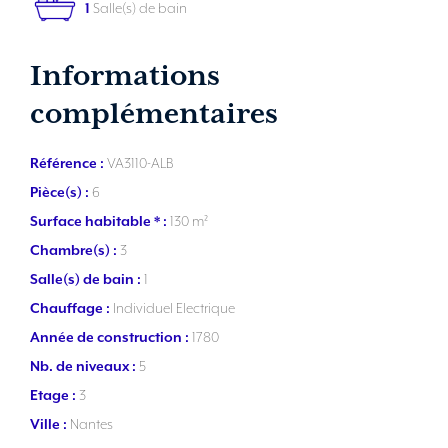
1
Salle(s) de bain
Informations
complémentaires
Référence :
VA3110-ALB
Pièce(s) :
6
Surface habitable * :
130 m²
Chambre(s) :
3
Salle(s) de bain :
1
Chauffage :
Individuel Electrique
Année de construction :
1780
Nb. de niveaux :
5
Etage :
3
Ville :
Nantes