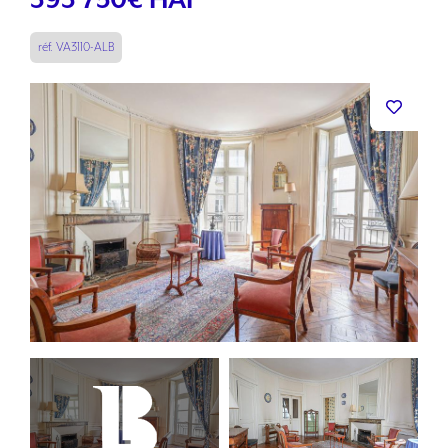
393 750
€ HAI
réf. VA3110-ALB