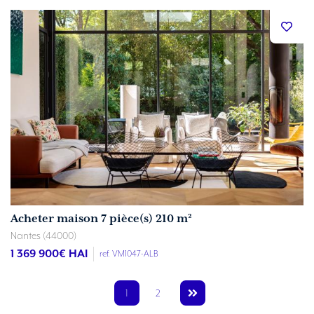
Acheter maison 7 pièce(s) 210 m²
Nantes (44000)
1 369 900
€ HAI
ref. VM1047-ALB
1
2