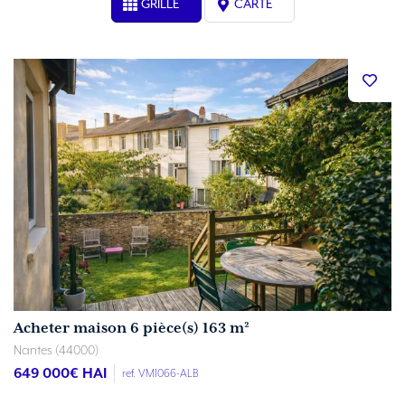
GRILLE
CARTE
Acheter maison 6 pièce(s) 163 m²
Nantes (44000)
649 000
€ HAI
ref. VM1066-ALB