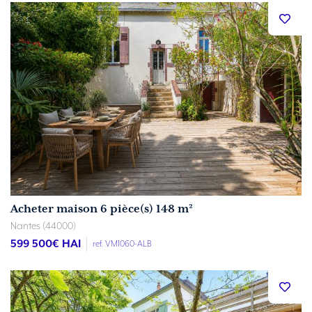
Acheter maison 6 pièce(s) 148 m²
Nantes (44000)
599 500
€ HAI
ref. VM1060-ALB