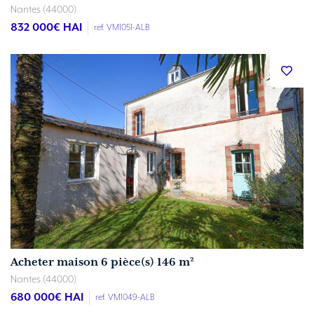
Nantes (44000)
832 000
€ HAI
ref. VM1051-ALB
Acheter maison 6 pièce(s) 146 m²
Nantes (44000)
680 000
€ HAI
ref. VM1049-ALB