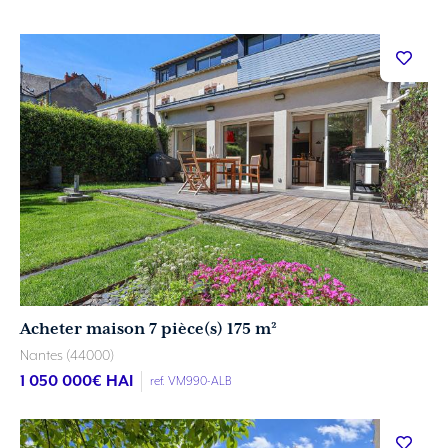
Acheter maison 7 pièce(s) 175 m²
Nantes (44000)
1 050 000
€ HAI
ref. VM990-ALB