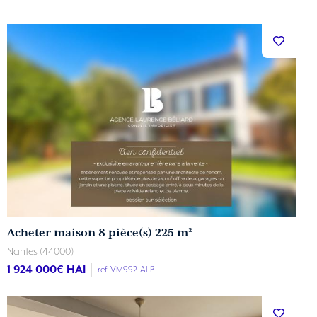
Acheter maison 8 pièce(s) 225 m²
Nantes (44000)
1 924 000
€ HAI
ref. VM992-ALB