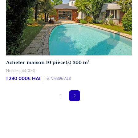
Acheter maison 10 pièce(s) 300 m²
Nantes (44000)
1 290 000
€ HAI
ref. VM896-ALB
2
1