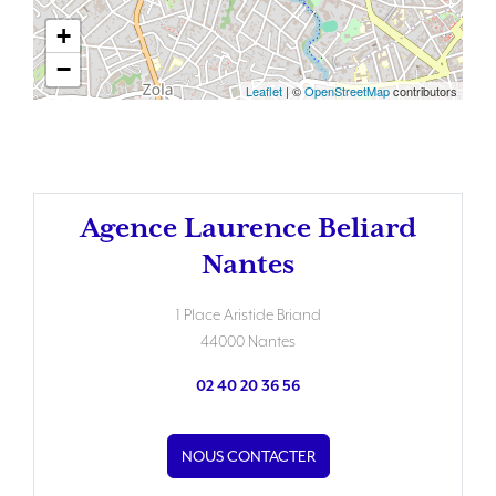
+
−
Leaflet
| ©
OpenStreetMap
contributors
Agence Laurence Beliard
Nantes
1 Place Aristide Briand
44000 Nantes
02 40 20 36 56
NOUS CONTACTER