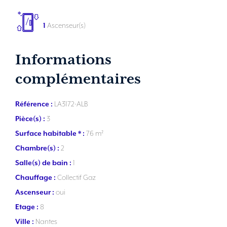
1
Ascenseur(s)
Informations
complémentaires
Référence :
LA3172-ALB
Pièce(s) :
3
Surface habitable * :
76 m²
Chambre(s) :
2
Salle(s) de bain :
1
Chauffage :
Collectif Gaz
Ascenseur :
oui
Etage :
8
Ville :
Nantes