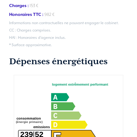
Charges :
153 €
Honoraires TTC :
982 €
Informations non contractuelles ne pouvant engager le cabinet.
CC : Charges comprises.
HAI : Honoraires d’agence inclus.
* Surface approximative.
Dépenses énergétiques
logement extrêmement performant
consommation
(énergie primaire)
emissions
239
52