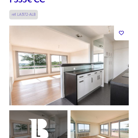
1 553
€ CC
réf. LA3172-ALB