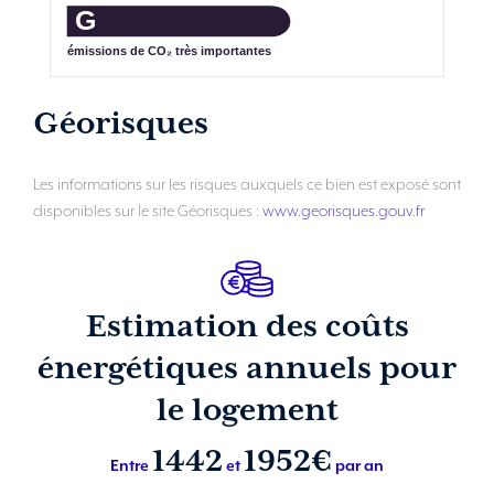
G
émissions de CO₂ très importantes
Géorisques
Les informations sur les risques auxquels ce bien est exposé sont
disponibles sur le site Géorisques :
www.georisques.gouv.fr
Estimation des coûts
énergétiques annuels pour
le logement
1442
1952€
Entre
et
par an