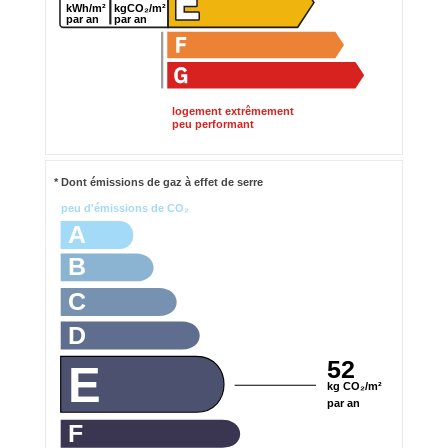
kWh/m²
kgCO₂/m²
par an
par an
logement extrêmement
peu performant
* Dont émissions de gaz à effet de serre
peu d'émissions de CO₂
A
B
C
D
52
E
kg CO₂/m²
par an
F