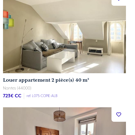
Louer appartement 2 pièce(s) 40 m²
Nantes (44000)
723
€ CC
ref. L075-COPIE-ALB