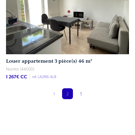
Louer appartement 3 pièce(s) 46 m²
Nantes (44000)
1 267
€ CC
ref. LA2816-ALB
2
1
3