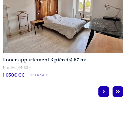
Louer appartement 3 pièce(s) 67 m²
Nantes (44000)
1 050
€ CC
ref. LA2-ALB