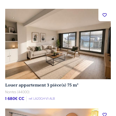
Louer appartement 3 pièce(s) 75 m²
Nantes (44000)
1 680
€ CC
ref. LA20GH-V1-ALB