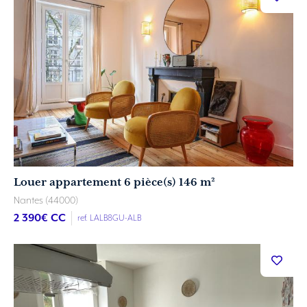
Louer appartement 6 pièce(s) 146 m²
Nantes (44000)
2 390
€ CC
ref. LALB8GU-ALB