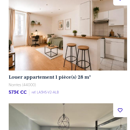
Louer appartement 1 pièce(s) 28 m²
Nantes (44000)
573
€ CC
ref. LA3HS-V2-ALB