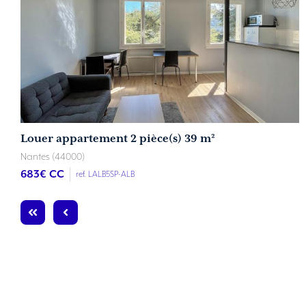
Louer appartement 2 pièce(s) 39 m²
Nantes (44000)
683
€ CC
ref. LALB5SP-ALB