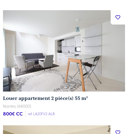
Louer appartement 2 pièce(s) 55 m²
Nantes (44000)
800
€ CC
ref. LA20FV2-ALB