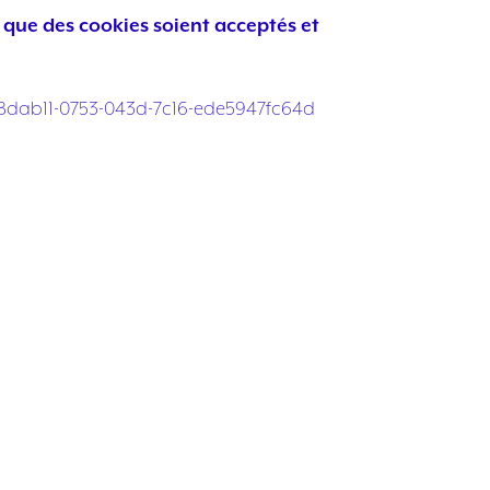
 que des cookies soient acceptés et
-168dab11-0753-043d-7c16-ede5947fc64d