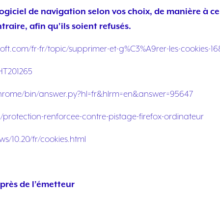
giciel de navigation selon vos choix, de manière à ce
raire, afin qu'ils soient refusés.
soft.com/fr-fr/topic/supprimer-et-g%C3%A9rer-les-cookies
/HT201265
chrome/bin/answer.py?hl=fr&hlrm=en&answer=95647
b/protection-renforcee-contre-pistage-firefox-ordinateur
s/10.20/fr/cookies.html
près de l’émetteur